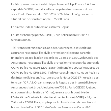
Le Site opusmutuelle.fr est édité par la société Tipi France S.A.S au
capital de 5.000€, immatriculée au registre du commerce et des
sociétés de Paris sous le n° 818 202 889 et dont le siège social est
situé 34 rue de Constantinople – 75008 Paris.
Le directeur de la publication est Rémi Béguin.
Le Site est hébergé par SAS OVH, 2 rue Kellermann BP 80157 –
59100 Roubaix
Tipi France est régie par le Code des Assurances, a souscrit une
assurance responsabilité civile professionnelle et une garantie
financière en application des articles L.530.1 et L.530.2 du Code des
Assurances : responsabilité civile professionnelle souscrite auprès de
CGPA, police No RCP61205 ; garantie financière souscrite auprès de
CGPA, police No GFI61205. Tipi France est immatriculée au Registre
des Intermédiaires en Assurance sous le No 16002317 (le registre est
tenu par l’ORIAS, Organisme pour le Registre des Intermédiaires en
Assurances situé 1 rue Jules Lefebvre 75311 Paris CEDEX 9, et peut
être consulté sur le site de l’Orias), exerce sous le contrôle de
l’Autorité de Contrôle Prudentiel et de résolution (ACPR) – 61, rue
Taitbout – 75009 Paris, a opté pour la classification de courtier « dit
b », au titre de l’art L.520.1 du Code des Assurances Code NAF :