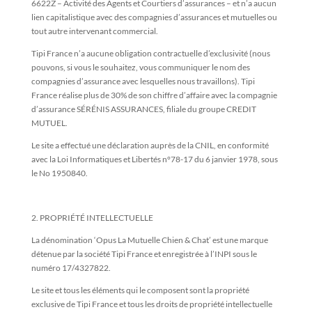
6622Z – Activité des Agents et Courtiers d’assurances – et n’a aucun
lien capitalistique avec des compagnies d’assurances et mutuelles ou
tout autre intervenant commercial.
Tipi France n’a aucune obligation contractuelle d’exclusivité (nous
pouvons, si vous le souhaitez, vous communiquer le nom des
compagnies d’assurance avec lesquelles nous travaillons). Tipi
France réalise plus de 30% de son chiffre d’affaire avec la compagnie
d’assurance SÉRÉNIS ASSURANCES, filiale du groupe CREDIT
MUTUEL.
Le site a effectué une déclaration auprès de la CNIL, en conformité
avec la Loi Informatiques et Libertés n°78-17 du 6 janvier 1978, sous
le No 1950840.
2. PROPRIÉTÉ INTELLECTUELLE
La dénomination ‘Opus La Mutuelle Chien & Chat’ est une marque
détenue par la société Tipi France et enregistrée à l’INPI sous le
numéro 17/4327822.
Le site et tous les éléments qui le composent sont la propriété
exclusive de Tipi France et tous les droits de propriété intellectuelle