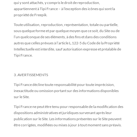
qui y sont attachés, y compris le droit de reproduction,
appartiennent à Tipi France – à l’exception des icônes qui sont la
propriété de Freepik.
Toute utilisation, reproduction, représentation, totale ou partielle,
sous quelque forme et par quelque moyen que ce soit, du Site ou de
l’un quelconque de ses éléments, à des fins et dans des conditions
autres que celles prévues à l’article L.122-5 du Code de la Propriété
Intellectuelle est interdite, sauf autorisation expresse et préalable de
Tipi France.
3. AVERTISSEMENTS
Tipi France décline toute responsabilité pour toute imprécision,
inexactitude ou omission portant sur des informations disponibles
sur le Site.
Tipi France ne peut être tenu pour responsable de la modification des
dispositions administratives et juridiques survenant après leur
publication sur le Site. Les informations présentes sur le Site peuvent
être corrigées, modifiées ou mises à jour à tout moment sans préavis.