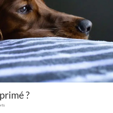
éprimé ?
rts