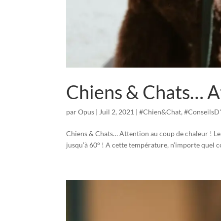
Chiens & Chats… At
par
Opus
|
Juil 2, 2021
|
#Chien&Chat
,
#ConseilsD'
Chiens & Chats… Attention au coup de chaleur ! Le so
jusqu’à 60° ! A cette température, n’importe quel co