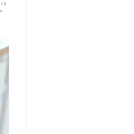
? Il
on