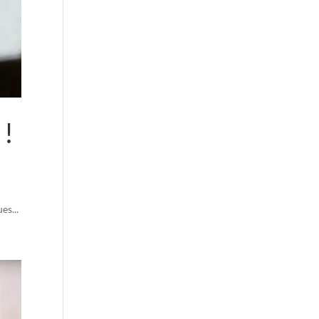
 !
es...