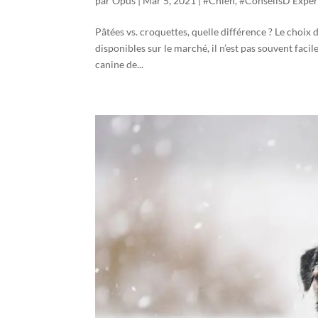
par
Opus
|
Mar 5, 2021
|
#Chien
,
#ConseilsD'Exper
Pâtées vs. croquettes, quelle différence ? Le choix 
disponibles sur le marché, il n’est pas souvent faci
canine de...