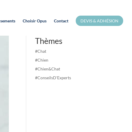
Blog Opus
sements
Choisir Opus
Contact
DEVIS & ADHÉSION
Thèmes
#Chat
#Chien
#Chien&Chat
#ConseilsD'Experts