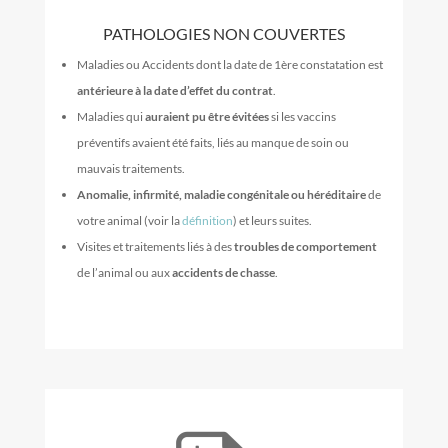
PATHOLOGIES NON COUVERTES
Maladies ou Accidents dont la date de 1ère constatation est
antérieure à la date d’effet du contrat
.
Maladies qui
auraient pu être évitées
si les vaccins
préventifs avaient été faits, liés au manque de soin ou
mauvais traitements.
Anomalie, infirmité, maladie congénitale ou héréditaire
de
votre animal (voir la
définition
) et leurs suites.
Visites et traitements liés à des
troubles de comportement
de l’animal ou aux
accidents de chasse
.